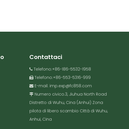
to
Contattaci
Telefono:+86-186-5532-1958

Telefono:+86-553-5316-999

E-mail:
imp.exp@fc858.com

Numero civico.3, Jiuhua North Road

Distretto di Wuhu, Cina (Anhui) Zona
pilota di libero scambio Città di Wuhu,
Anhui, Cina