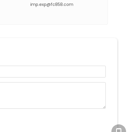
imp.exp@fc858.com
+86-18