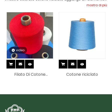
vivace e accattivante ai tuoi progetti.Abbraccia la
mostra di più
bellezza del colore con la nostra gamma di filati di cotone
riciclato colorati. Completa i tuoi progetti di accessori con
i nostri filati di cotone riciclato appositamente progettati
per gli accessori.Che tu stia realizzando borse, cappelli,
sciarpe o qualsiasi altro accessorio, i nostri filati di cotone
riciclato offrono la combinazione perfetta di resistenza,
morbidezza e versatilità.Migliora la tua collezione di
video
accessori con le qualità ecologiche del nostro cotone
riciclato.
Filato Di Cotone
Cotone riciclato
Riciclato Pettinato
Cardato A Maglia Grs
Con Certificato