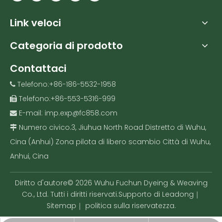
Link veloci
Categoria di prodotto
Contattaci
Telefono:+86-186-5532-1958

Telefono:+86-553-5316-999

E-mail:
imp.exp@fc858.com

Numero civico.3, Jiuhua North Road Distretto di Wuhu,

Cina (Anhui) Zona pilota di libero scambio Città di Wuhu,
Anhui, Cina
Diritto d'autore©
2026
Wuhu Fuchun Dyeing & Weaving
Co., Ltd. Tutti i diritti riservati.Supporto di
Leadong
｜
Sitemap
｜
politica sulla riservatezza
.