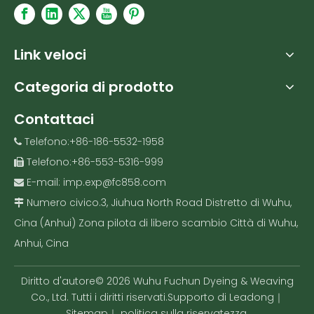
Link veloci
Categoria di prodotto
Contattaci
Telefono:+86-186-5532-1958

Telefono:+86-553-5316-999

E-mail:
imp.exp@fc858.com

Numero civico.3, Jiuhua North Road Distretto di Wuhu,

Cina (Anhui) Zona pilota di libero scambio Città di Wuhu,
Anhui, Cina
Diritto d'autore©
2026
Wuhu Fuchun Dyeing & Weaving
Co., Ltd. Tutti i diritti riservati.Supporto di
Leadong
｜
Sitemap
｜
politica sulla riservatezza
.